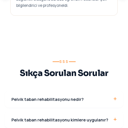
bilgilendirici ve profesyoneldi.
SSS
Sıkça Sorulan Sorular
Pelvik taban rehabilitasyonu nedir?
Pelvik taban rehabilitasyonu, pelvis bölgesinde yer alan
kasların değerlendirilmesi ve güçlendirilmesi amacıyla
Pelvik taban rehabilitasyonu kimlere uygulanır?
uygulanan fizyoterapi yöntemidir. İdrar kaçırma, pelvik