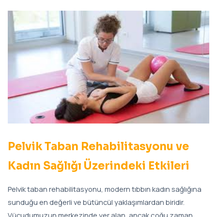
Pelvik Taban Rehabilitasyonu
Hamilelikte Egzersiz ve Klinik Pilates
Craniosacral Osteopati
Manuel Terapi
Lenfödem Rehabilitasyonu
Akupunktur ile Zayıflama
Pelvik Taban Rehabilitasyonu ve
Kadın Sağlığı Üzerindeki Etkileri
Refleksoloji
Pelvik taban rehabilitasyonu, modern tıbbın kadın sağlığına
Kuru İğneleme
sunduğu en değerli ve bütüncül yaklaşımlardan biridir.
Vücudumuzun merkezinde yer alan, ancak çoğu zaman
Kupa Terapisi