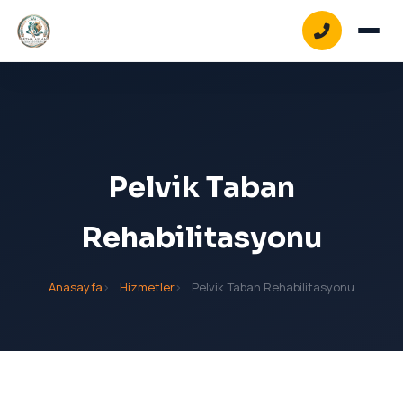
Pelvik Taban
Rehabilitasyonu
Bel-Boyun Ağrılarına Özel Manuplatif Metodlar
Anasayfa
Hizmetler
Pelvik Taban Rehabilitasyonu
Postür Bilimi
Vejetatif Sinir Sistemi Regulasyonu
Skolyozda Schroth Yöntemi