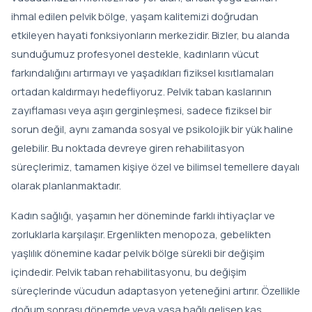
ihmal edilen pelvik bölge, yaşam kalitemizi doğrudan
Skolyoz Tedavisinde Schroth Metodu
etkileyen hayati fonksiyonların merkezidir. Bizler, bu alanda
sunduğumuz profesyonel destekle, kadınların vücut
farkındalığını artırmayı ve yaşadıkları fiziksel kısıtlamaları
ortadan kaldırmayı hedefliyoruz. Pelvik taban kaslarının
zayıflaması veya aşırı gerginleşmesi, sadece fiziksel bir
sorun değil, aynı zamanda sosyal ve psikolojik bir yük haline
gelebilir. Bu noktada devreye giren rehabilitasyon
süreçlerimiz, tamamen kişiye özel ve bilimsel temellere dayalı
olarak planlanmaktadır.
Kadın sağlığı, yaşamın her döneminde farklı ihtiyaçlar ve
zorluklarla karşılaşır. Ergenlikten menopoza, gebelikten
yaşlılık dönemine kadar pelvik bölge sürekli bir değişim
içindedir. Pelvik taban rehabilitasyonu, bu değişim
süreçlerinde vücudun adaptasyon yeteneğini artırır. Özellikle
doğum sonrası dönemde veya yaşa bağlı gelişen kas