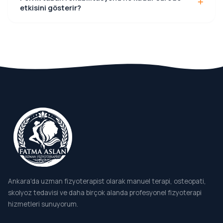
etkisini gösterir?
zayıflamasına neden olabilir.
Düzenli egzersiz ve doğru rehabilitasyon programı ile
çoğu kişi birkaç hafta içinde kas kontrolünde ve
şikayetlerinde iyileşme fark eder.
Ankara'da uzman fizyoterapist olarak manuel terapi, osteopati,
skolyoz tedavisi ve daha birçok alanda profesyonel fizyoterapi
hizmetleri sunuyorum.