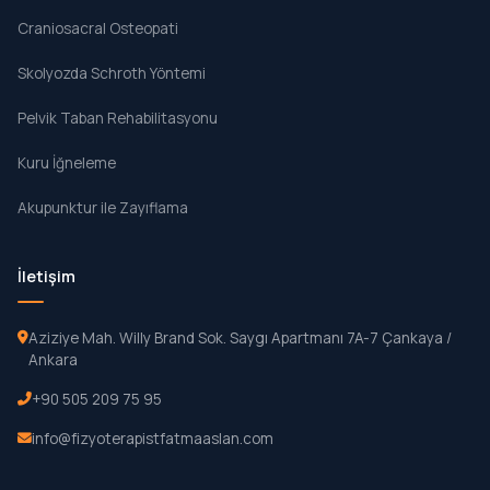
Craniosacral Osteopati
Skolyozda Schroth Yöntemi
Pelvik Taban Rehabilitasyonu
Kuru İğneleme
Akupunktur ile Zayıflama
İletişim
Aziziye Mah. Willy Brand Sok. Saygı Apartmanı 7A-7 Çankaya /
Ankara
+90 505 209 75 95
info@fizyoterapistfatmaaslan.com