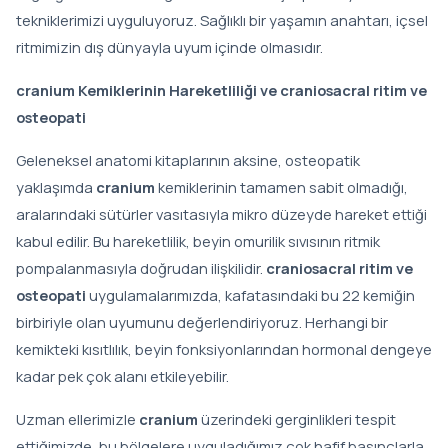
tekniklerimizi uyguluyoruz. Sağlıklı bir yaşamın anahtarı, içsel
ritmimizin dış dünyayla uyum içinde olmasıdır.
cranium Kemiklerinin Hareketliliği ve craniosacral ritim ve
osteopati
Geleneksel anatomi kitaplarının aksine, osteopatik
yaklaşımda
cranium
kemiklerinin tamamen sabit olmadığı,
aralarındaki sütürler vasıtasıyla mikro düzeyde hareket ettiği
kabul edilir. Bu hareketlilik, beyin omurilik sıvısının ritmik
pompalanmasıyla doğrudan ilişkilidir.
craniosacral ritim ve
osteopati
uygulamalarımızda, kafatasındaki bu 22 kemiğin
birbiriyle olan uyumunu değerlendiriyoruz. Herhangi bir
kemikteki kısıtlılık, beyin fonksiyonlarından hormonal dengeye
kadar pek çok alanı etkileyebilir.
Uzman ellerimizle
cranium
üzerindeki gerginlikleri tespit
ettiğimizde, bu bölgelere uyguladığımız çok hafif basınçlarla