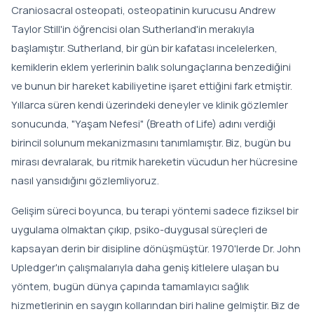
Craniosacral osteopati, osteopatinin kurucusu Andrew
Taylor Still'in öğrencisi olan Sutherland'in merakıyla
başlamıştır. Sutherland, bir gün bir kafatası incelelerken,
kemiklerin eklem yerlerinin balık solungaçlarına benzediğini
ve bunun bir hareket kabiliyetine işaret ettiğini fark etmiştir.
Yıllarca süren kendi üzerindeki deneyler ve klinik gözlemler
sonucunda, "Yaşam Nefesi" (Breath of Life) adını verdiği
birincil solunum mekanizmasını tanımlamıştır. Biz, bugün bu
mirası devralarak, bu ritmik hareketin vücudun her hücresine
nasıl yansıdığını gözlemliyoruz.
Gelişim süreci boyunca, bu terapi yöntemi sadece fiziksel bir
uygulama olmaktan çıkıp, psiko-duygusal süreçleri de
kapsayan derin bir disipline dönüşmüştür. 1970'lerde Dr. John
Upledger'ın çalışmalarıyla daha geniş kitlelere ulaşan bu
yöntem, bugün dünya çapında tamamlayıcı sağlık
hizmetlerinin en saygın kollarından biri haline gelmiştir. Biz de