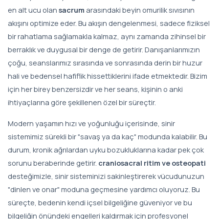
en alt ucu olan
sacrum
arasındaki beyin omurilik sıvısının
akışını optimize eder. Bu akışın dengelenmesi, sadece fiziksel
bir rahatlama sağlamakla kalmaz, aynı zamanda zihinsel bir
berraklık ve duygusal bir denge de getirir. Danışanlarımızın
çoğu, seanslarımız sırasında ve sonrasında derin bir huzur
hali ve bedensel hafiflik hissettiklerini ifade etmektedir. Bizim
için her birey benzersizdir ve her seans, kişinin o anki
ihtiyaçlarına göre şekillenen özel bir süreçtir.
Modern yaşamın hızı ve yoğunluğu içerisinde, sinir
sistemimiz sürekli bir "savaş ya da kaç" modunda kalabilir. Bu
durum, kronik ağrılardan uyku bozukluklarına kadar pek çok
sorunu beraberinde getirir.
craniosacral ritim ve osteopati
desteğimizle, sinir sisteminizi sakinleştirerek vücudunuzun
"dinlen ve onar" moduna geçmesine yardımcı oluyoruz. Bu
süreçte, bedenin kendi içsel bilgeliğine güveniyor ve bu
bilgeliğin önündeki engelleri kaldırmak için profesyonel