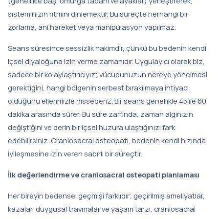
(genellikle baş, omurga tabanı ve ayaklar) yerleştirerek,
sisteminizin ritmini dinlemektir. Bu süreçte herhangi bir
zorlama, ani hareket veya manipülasyon yapılmaz.
Seans süresince sessizlik hakimdir, çünkü bu bedenin kendi
içsel diyaloğuna izin verme zamanıdır. Uygulayıcı olarak biz,
sadece bir kolaylaştırıcıyız; vücudunuzun nereye yönelmesi
gerektiğini, hangi bölgenin serbest bırakılmaya ihtiyacı
olduğunu ellerimizle hissederiz. Bir seans genellikle 45 ile 60
dakika arasında sürer. Bu süre zarfında, zaman algınızın
değiştiğini ve derin bir içsel huzura ulaştığınızı fark
edebilirsiniz. Craniosacral osteopati, bedenin kendi hızında
iyileşmesine izin veren sabırlı bir süreçtir.
İlk değerlendirme ve craniosacral osteopati planlaması
Her bireyin bedensel geçmişi farklıdır; geçirilmiş ameliyatlar,
kazalar, duygusal travmalar ve yaşam tarzı, craniosacral