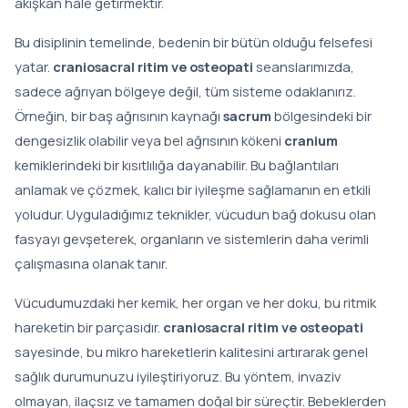
akışkan hale getirmektir.
Bu disiplinin temelinde, bedenin bir bütün olduğu felsefesi
yatar.
craniosacral ritim ve osteopati
seanslarımızda,
sadece ağrıyan bölgeye değil, tüm sisteme odaklanırız.
Örneğin, bir baş ağrısının kaynağı
sacrum
bölgesindeki bir
dengesizlik olabilir veya bel ağrısının kökeni
cranium
kemiklerindeki bir kısıtlılığa dayanabilir. Bu bağlantıları
anlamak ve çözmek, kalıcı bir iyileşme sağlamanın en etkili
yoludur. Uyguladığımız teknikler, vücudun bağ dokusu olan
fasyayı gevşeterek, organların ve sistemlerin daha verimli
çalışmasına olanak tanır.
Vücudumuzdaki her kemik, her organ ve her doku, bu ritmik
hareketin bir parçasıdır.
craniosacral ritim ve osteopati
sayesinde, bu mikro hareketlerin kalitesini artırarak genel
sağlık durumunuzu iyileştiriyoruz. Bu yöntem, invaziv
olmayan, ilaçsız ve tamamen doğal bir süreçtir. Bebeklerden