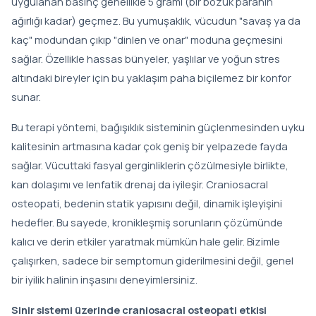
uygulanan basınç genellikle 5 gramı (bir bozuk paranın
ağırlığı kadar) geçmez. Bu yumuşaklık, vücudun "savaş ya da
kaç" modundan çıkıp "dinlen ve onar" moduna geçmesini
sağlar. Özellikle hassas bünyeler, yaşlılar ve yoğun stres
altındaki bireyler için bu yaklaşım paha biçilemez bir konfor
sunar.
Bu terapi yöntemi, bağışıklık sisteminin güçlenmesinden uyku
kalitesinin artmasına kadar çok geniş bir yelpazede fayda
sağlar. Vücuttaki fasyal gerginliklerin çözülmesiyle birlikte,
kan dolaşımı ve lenfatik drenaj da iyileşir. Craniosacral
osteopati, bedenin statik yapısını değil, dinamik işleyişini
hedefler. Bu sayede, kronikleşmiş sorunların çözümünde
kalıcı ve derin etkiler yaratmak mümkün hale gelir. Bizimle
çalışırken, sadece bir semptomun giderilmesini değil, genel
bir iyilik halinin inşasını deneyimlersiniz.
Sinir sistemi üzerinde craniosacral osteopati etkisi