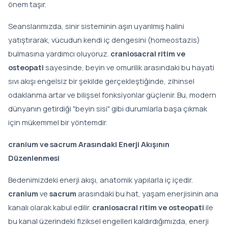
önem taşır.
Seanslarımızda, sinir sisteminin aşırı uyarılmış halini
yatıştırarak, vücudun kendi iç dengesini (homeostazis)
bulmasına yardımcı oluyoruz.
craniosacral ritim ve
osteopati
sayesinde, beyin ve omurilik arasındaki bu hayati
sıvı akışı engelsiz bir şekilde gerçekleştiğinde, zihinsel
odaklanma artar ve bilişsel fonksiyonlar güçlenir. Bu, modern
dünyanın getirdiği "beyin sisi" gibi durumlarla başa çıkmak
için mükemmel bir yöntemdir.
cranium ve sacrum Arasındaki Enerji Akışının
Düzenlenmesi
Bedenimizdeki enerji akışı, anatomik yapılarla iç içedir.
cranium
ve
sacrum
arasındaki bu hat, yaşam enerjisinin ana
kanalı olarak kabul edilir.
craniosacral ritim ve osteopati
ile
bu kanal üzerindeki fiziksel engelleri kaldırdığımızda, enerji