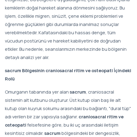
kemiklerin doğal hareket alanına dönmesini sağlıyoruz. Bu
işlem, özellikle migren, sinüzit, çene eklemi problemleri ve
öğrenme güçlükleri gibi durumlarda inanılmaz sonuçlar
verebilmektedir. Kafatasındaki bu hassas denge, tüm
vücudun postürünü ve hareket kabiliyetini de doğrudan
etkiler. Bu nedenle, seanslarımızın merkezinde bu bölgenin
detaylı analizi yer alır.
sacrum Bölgesinin craniosacral ritim ve osteopati İçindeki
Rolü
Omurganın tabanında yer alan
sacrum
, craniosacral
sistemin alt kutbunu oluşturur. Üst kutup olan baş ile alt
kutup olan kuyruk sokumu arasındaki bu bağlantı, "dural tüp"
adı verilen bir zar yapısıyla sağlanır.
craniosacral ritim ve
osteopati
felsefesine göre, bu iki uç arasındaki iletişim
kesintisiz olmalıdır.
sacrum
bölgesindeki bir dengesizlik,