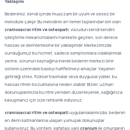
Yaklaşımı
Bedenimiz, kendi içinde muazzam bir uyum ve sessiz bir
melodiyle çalışır. Bu melodinin en temel taşlarından biri olan
craniosacral ritim ve osteopati
, vücudun kendi kendini
iyileştirme mekanizmalarını harekete geçiren, son derece
hassas ve derinlemesine bir yaklaşımdır. Merkezimizde
sunduğumuz bu hizmet, sadece semptomlara odaklanmak
yerine, sorunun kaynağına inerek bedenin merkezi sinir
sistemi üzerindeki baskıyı hafifletmeyi amaçlar. Yaşamın
getirdiği stres, fiziksel travmalar veya duygusal yükler, bu
hassas ritmin bozulmasına neden olabilir. Bizler, uzman
dokunuşlarımızla bu ritmi yeniden düzenleyerek, sağlığınıza
kavuşmanız için size rehberlik ediyoruz.
craniosacral ritim ve osteopati
uygulamalarımızda, bedenin
en derin katmanlarına ulaşan yumuşak dokunuşlar
kullanıyoruz. Bu yöntem, kafatası yani
cranium
ile omurganın