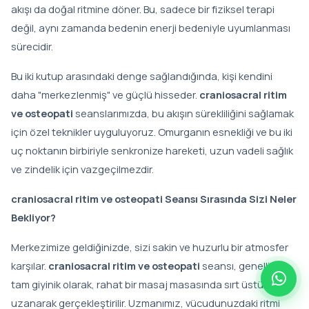
akışı da doğal ritmine döner. Bu, sadece bir fiziksel terapi
değil, aynı zamanda bedenin enerji bedeniyle uyumlanması
sürecidir.
Bu iki kutup arasındaki denge sağlandığında, kişi kendini
daha "merkezlenmiş" ve güçlü hisseder.
craniosacral ritim
ve osteopati
seanslarımızda, bu akışın sürekliliğini sağlamak
için özel teknikler uyguluyoruz. Omurganın esnekliği ve bu iki
uç noktanın birbiriyle senkronize hareketi, uzun vadeli sağlık
ve zindelik için vazgeçilmezdir.
craniosacral ritim ve osteopati Seansı Sırasında Sizi Neler
Bekliyor?
Merkezimize geldiğinizde, sizi sakin ve huzurlu bir atmosfer
karşılar.
craniosacral ritim ve osteopati
seansı, genellikle
tam giyinik olarak, rahat bir masaj masasında sırt üstü
uzanarak gerçekleştirilir. Uzmanımız, vücudunuzdaki ritmi