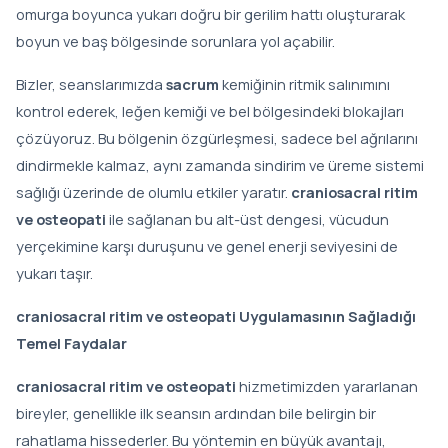
omurga boyunca yukarı doğru bir gerilim hattı oluşturarak
boyun ve baş bölgesinde sorunlara yol açabilir.
Bizler, seanslarımızda
sacrum
kemiğinin ritmik salınımını
kontrol ederek, leğen kemiği ve bel bölgesindeki blokajları
çözüyoruz. Bu bölgenin özgürleşmesi, sadece bel ağrılarını
dindirmekle kalmaz, aynı zamanda sindirim ve üreme sistemi
sağlığı üzerinde de olumlu etkiler yaratır.
craniosacral ritim
ve osteopati
ile sağlanan bu alt-üst dengesi, vücudun
yerçekimine karşı duruşunu ve genel enerji seviyesini de
yukarı taşır.
craniosacral ritim ve osteopati Uygulamasının Sağladığı
Temel Faydalar
craniosacral ritim ve osteopati
hizmetimizden yararlanan
bireyler, genellikle ilk seansın ardından bile belirgin bir
rahatlama hissederler. Bu yöntemin en büyük avantajı,