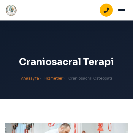
Craniosacral Terapi
Anasayfa
Hizmetler
Craniosacral Osteopati
Bel-Boyun Ağrılarına Özel Manuplatif Metodlar
Postür Bilimi
Vejetatif Sinir Sistemi Regulasyonu
Skolyozda Schroth Yöntemi