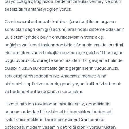
bu yolculuğa çıktığınızda, bedeninize kulak vermeyi ve onun
sessiz dilini anlamayı öğreniyoruz.
Skolyoz Tedavisinde Schroth Metodu
Craniosacral osteopati, kafatası (cranium) ile omurganın
sonu olan sağrı kemiği (sacrum) arasındaki sisteme odaklanır.
Bu sistem içindeki beyin omurilik sıvısının ritmik akışı,
sağlığımızın temel taşlarından biridir. Seanslarımızda, bu ritmi
hissetmek ve varsa blokajları çözmek için çok hafif basınçlar
uyguluyoruz. Bu süreçte kendinizi derin bir gevşeme halinde
bulabilir, uzun süredir taşıdığınız gerginliklerin vücudunuzu
terk ettiğini hissedebilirsiniz. Amacımız, merkezi sinir
sisteminizi optimize ederek, genel yaşam kalitenizi artırmak
ve bedensel bütünlüğünüzü korumaktır.
Hizmetimizden faydalanan misafirlerimiz, genellikle ilk
seansın ardından bile zihinsel bir berraklık ve bedensel
hafiflik hissettiklerini belirtmektedirler. Craniosacral
osteopati, modern yaşamın getirdiği kronik yorgunluktan,