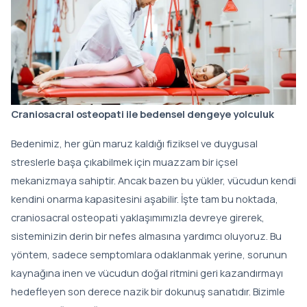
Pelvik Taban Rehabilitasyonu
Hamilelikte Egzersiz ve Klinik Pilates
Craniosacral Osteopati
Craniosacral osteopati ile bedensel dengeye yolculuk
Manuel Terapi
Bedenimiz, her gün maruz kaldığı fiziksel ve duygusal
streslerle başa çıkabilmek için muazzam bir içsel
Lenfödem Rehabilitasyonu
mekanizmaya sahiptir. Ancak bazen bu yükler, vücudun kendi
kendini onarma kapasitesini aşabilir. İşte tam bu noktada,
Akupunktur ile Zayıflama
craniosacral osteopati yaklaşımımızla devreye girerek,
sisteminizin derin bir nefes almasına yardımcı oluyoruz. Bu
Refleksoloji
yöntem, sadece semptomlara odaklanmak yerine, sorunun
Kuru İğneleme
kaynağına inen ve vücudun doğal ritmini geri kazandırmayı
hedefleyen son derece nazik bir dokunuş sanatıdır. Bizimle
Kupa Terapisi