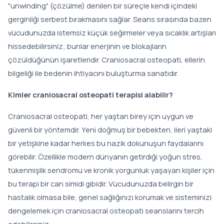
"unwinding" (çözülme) denilen bir süreçle kendi içindeki
gerginliği serbest bırakmasını sağlar. Seans sırasında bazen
vücudunuzda istemsiz küçük seğirmeler veya sıcaklık artışları
hissedebilirsiniz; bunlar enerjinin ve blokajların
çözüldüğünün işaretleridir. Craniosacral osteopati, ellerin
bilgeliği ile bedenin ihtiyacını buluşturma sanatıdır.
Kimler craniosacral osteopati terapisi alabilir?
Craniosacral osteopati, her yaştan birey için uygun ve
güvenli bir yöntemdir. Yeni doğmuş bir bebekten, ileri yaştaki
bir yetişkine kadar herkes bu nazik dokunuşun faydalarını
görebilir. Özellikle modern dünyanın getirdiği yoğun stres,
tükenmişlik sendromu ve kronik yorgunluk yaşayan kişiler için
bu terapi bir can simidi gibidir. Vücudunuzda belirgin bir
hastalık olmasa bile, genel sağlığınızı korumak ve sisteminizi
dengelemek için craniosacral osteopati seanslarını tercih